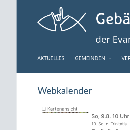
Zum
Inhalt
Gebä
springen
der Eva
AKTUELLES
GEMEINDEN
VE
Webkalender
Kartenansicht
So, 9.8. 10 Uhr
10. So. n. Trinitatis