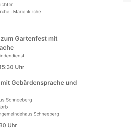
Richter
irche
:
Marienkirche
 zum Gartenfest mit
ache
indendienst
-15:30 Uhr
 mit Gebärdensprache und
us Schneeberg
Korb
chgemeindehaus Schneeberg
:30 Uhr