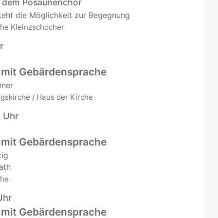
t dem Posaunenchor
teht die Möglichkeit zur Begegnung
che Kleinzschocher
r
 mit Gebärdensprache
hner
gskirche / Haus der Kirche
6 Uhr
 mit Gebärdensprache
zig
ath
che
Uhr
 mit Gebärdensprache