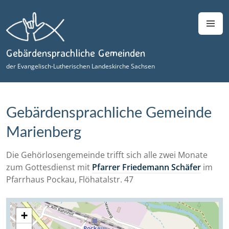
Zum
Inhalt
M
springen
Gebärdensprachliche Gemeinden
der Evangelisch-Lutherischen Landeskirche Sachsen
Gebärdensprachliche Gemeinde
Marienberg
Die Gehörlosengemeinde trifft sich alle zwei Monate
zum Gottesdienst mit
Pfarrer Friedemann Schäfer
im
Pfarrhaus Pockau, Flöhatalstr. 47